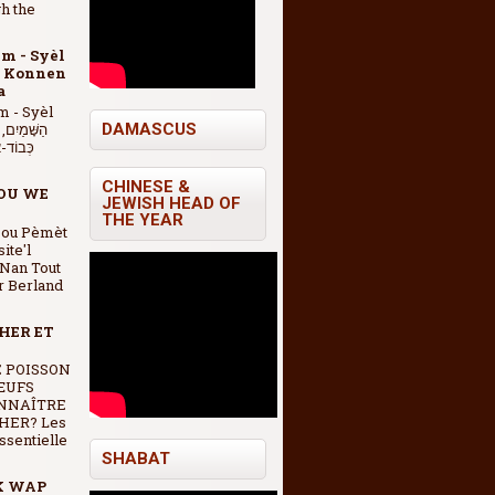
gh the
m - Syèl
è Konnen
a
 - Syèl
DAMASCUS
כְּבוֹד-א
CHINESE &
OU WE
JEWISH HEAD OF
THE YEAR
Pou Pèmèt
ite'l
Nan Tout
r Berland
HER ET
E POISSON
ŒUFS
NNAÎTRE
HER? Les
essentielle
SHABAT
K WAP