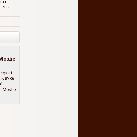
ISH
RIES -
 Moshe
ngs of
uz 5786
ld
on Moshe