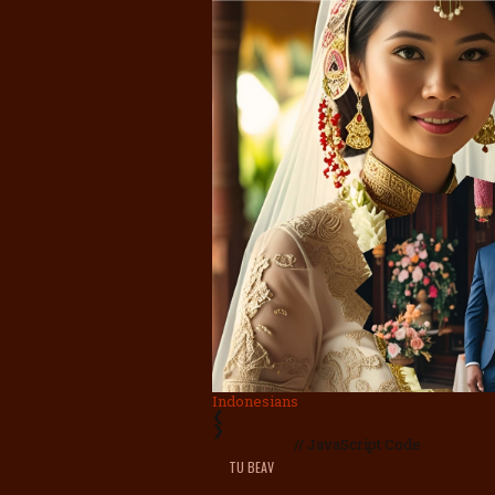
Indonesians
❮
❯
// JavaScript Code
TU BEAV