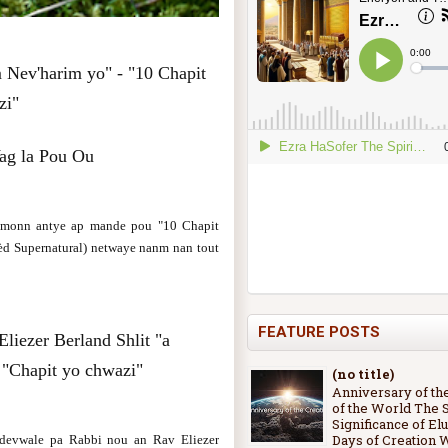
 Nev'harim yo" - "10 Chapit
zi"
g la Pou Ou
 lemonn antye ap mande pou "10 Chapit
èd Supernatural) netwaye nanm nan tout
FEATURE POSTS
Eliezer Berland Shlit "a
 "Chapit yo chwazi"
(no title)
Anniversary of th
of the World The S
Significance of Elu
Days of Creation
 devwale pa Rabbi nou an Rav Eliezer