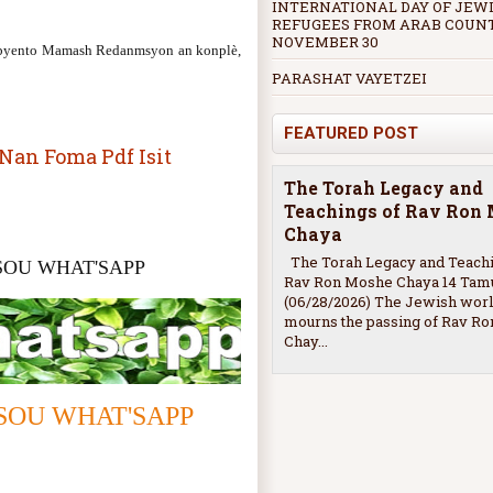
INTERNATIONAL DAY OF JEW
REFUGEES FROM ARAB COUNT
NOVEMBER 30
è byento Mamash Redanmsyon an konplè,
PARASHAT VAYETZEI
FEATURED POST
Nan Foma Pdf Isit
The Torah Legacy and
Teachings of Rav Ron
Chaya
The Torah Legacy and Teachi
SOU WHAT'SAPP
Rav Ron Moshe Chaya 14 Tam
(06/28/2026) The Jewish wor
mourns the passing of Rav R
Chay...
SOU WHAT'SAPP