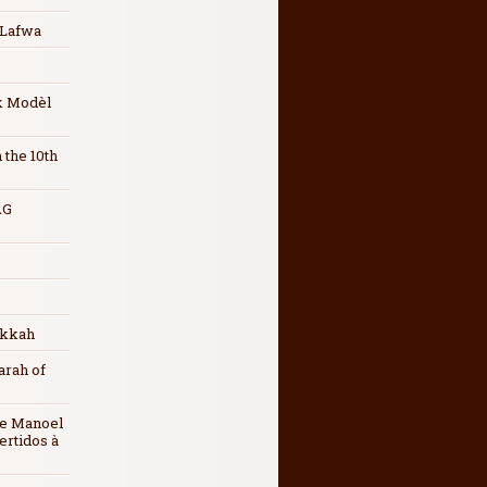
 Lafwa
ak Modèl
 the 10th
AG
ukkah
arah of
 de Manoel
ertidos à