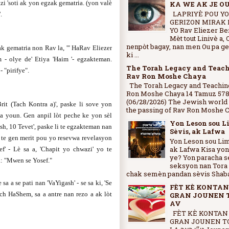
azi 'soti ak yon egzak gematria. (yon valè
KA WE AK JE O
LAPRIYÈ POU Y
.
GERIZON MIRAK 
YO Rav Eliezer Be
Mèt tout Linivè a, 
nenpòt bagay, nan men Ou pa g
ak gematria non Rav la, '" HaRav Eliezer
ki ...
m - olye de' Etiya 'Haim '- egzakteman.
The Torah Legacy and Teach
 "pirifye".
Rav Ron Moshe Chaya
The Torah Legacy and Teachin
Ron Moshe Chaya 14 Tamuz 57
(06/28/2026) The Jewish worl
rit (Tach Kontra a)', paske li sove yon
the passing of Rav Ron Moshe Ch
 youn. Gen anpil lòt peche ke yon sèl
Yon Leson sou L
sh, 10 Tevet', paske li te egzakteman nan
Sèvis, ak Lafwa
 te gen merit pou yo resevwa revelasyon
Yon Leson sou Lim
ak Lafwa Kisa yon
' - Lè sa a, 'Chapit yo chwazi' yo te
ye? Yon paracha s
wa: "Mwen se Yosef."
seksyon nan Tora a
chak semèn pandan sèvis Shabat
a a se pati nan 'VaYigash' - se sa ki, 'Se
FÈT KÈ KONTA
h HaShem, sa a antre nan rezo a ak lòt
GRAN JOUNEN T
AV
FÈT KÈ KONTAN
GRAN JOUNEN TO