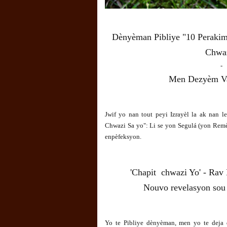
Dènyèman Pibliye "10 Perakim
Chwa
-
Men Dezyèm Va
Jwif yo nan tout peyi Izrayèl la ak nan
Chwazi Sa yo": Li se yon Segulá (yon Rem
enpèfeksyon.
'Chapit chwazi Yo' - Rav 
Nouvo revelasyon sou
Yo te Pibliye dènyèman, men yo te deja