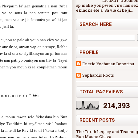
LA ט״ו באב Jounen 15 Av la
ap make yon pwen vire nan sez
m Nevjarim la' gen gematria a nan 'Arba
ekinoks ete a. Sa vle di ke ji...
n yo se sous la nan sentete pou tout
m, men sa a se jis fenomèn yo wè ki jan
SEARCH HERE
 jwif la.
ei, nou te pale ak youn nan elèv yo gwo
nz ane de sa, anvan vag an premye, Rebbe
PROFILE
 la si sa a se siyifikasyon an pi fon nan
 nan pati yo omisyon nan [liv la] 'Jayei
Enerio Yochanan Benorinu
ò menm yon moun ki se konplètman mouri
Sephardic Roots
TOTAL PAGEVIEWS
nou an te di," Wi.
214,393
e a, moun mwen rele Yehoshua bin Nun
RECENT POSTS
ye Tzadikim ki reyèlman wè l 'tankou
... te di ke Rav Li te di l 'ke sa a korije
The Torah Legacy and Teaching
Ron Moshe Chaya
sann nan peche a nan Adam HaRishon.