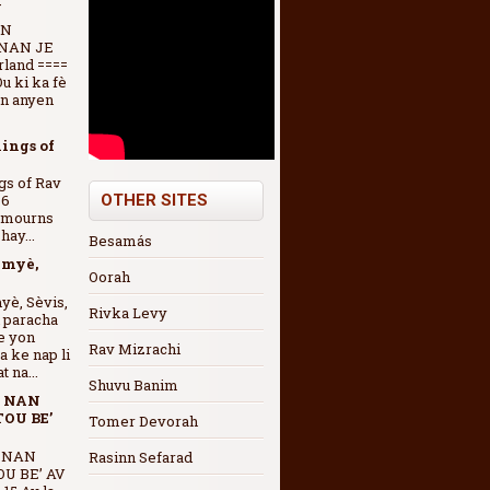
U
ON
NAN JE
rland ====
Ou ki ka fè
en anyen
ings of
gs of Rav
86
OTHER SITES
d mourns
ay...
Besamás
imyè,
Oorah
yè, Sèvis,
Rivka Levy
 paracha
e yon
Rav Mizrachi
 ke nap li
 na...
Shuvu Banim
N NAN
OU BE’
Tomer Devorah
 NAN
Rasinn Sefarad
U BE’ AV