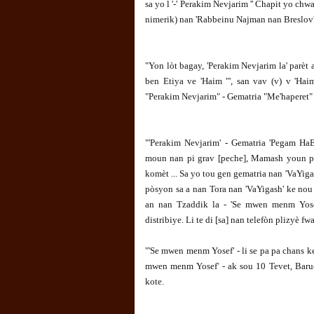
sa yo l '-' Perakim Nevjarim '' Chapit yo chw
nimerik) nan 'Rabbeinu Najman nan Breslov'
"Yon lòt bagay, 'Perakim Nevjarim la' parèt 
ben Etiya ve 'Haim "', san vav (v) v 'Hai
"Perakim Nevjarim" - Gematria "Me'haperet" -
"'Perakim Nevjarim' - Gematria 'Pegam HaB
moun nan pi grav [peche], Mamash youn pa
komèt ... Sa yo tou gen gematria nan 'VaYiga
pòsyon sa a nan Tora nan 'VaYigash' ke nou
an nan Tzaddik la - 'Se mwen menm Yosef
distribiye. Li te di [sa] nan telefòn plizyè f
"'Se mwen menm Yosef' - li se pa pa chans ke s
mwen menm Yosef' - ak sou 10 Tevet, Baruc
kote.