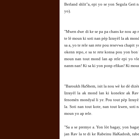
Berland shlit"a, epi yo se yon Segula Geri
yo).
"Mwen dwe di ke se pa pa chans ke nou ap r
te lè moun ki soti nan pèp Izrayèl la ak mond
sa a, yo te rele san rete pou resevwa chapit 
okenn repo, e sa te rete konsa pou yon bon bo
moun nan tout mond lan ap rele epi yo vl
nanm nan! Ki sa ki yon ponp efikas! Ki moun
"Baroukh HaShem, isit la nou wè ke dè dizè
Izrayèl la ak mond lan ki konekte ak Rav 
fenomèn mondyal li ye. Pou tout pèp Izrayè
la. Soti nan tout kote, nan tout kwen, soti n
moun yo ap rele.
"Sa a se premye a. Yon lòt bagay, yon bag
jan Rav la te di ke Rabeinu HaKadosh, ra