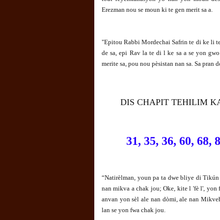
Erezman nou se moun ki te gen merit sa a.
"Epitou Rabbi Mordechai Safrin te di ke li t
de sa, epi Rav la te di l ke sa a se yon gwo
merite sa, pou nou pèsistan nan sa. Sa pran
DIS CHAPIT TEHILIM 
31, 35, 36, 60, 68, 
“Natirèlman, youn pa ta dwe bliye di Tikún
nan mikva a chak jou; Oke, kite l 'fè l', yo
anvan yon sèl ale nan dòmi, ale nan Mikveh
lan se yon fwa chak jou.