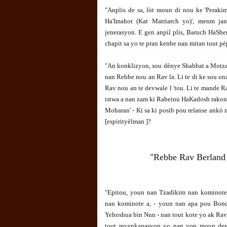
"Anplis de sa, lòt moun di nou ke 'Peraki
Ha'Imahot (Kat Matriarch yo)', menm ja
jenerasyon. E gen anpil plis, Baruch HaShe
chapit sa yo te pran kenbe nan mitan tout pèp
"An konklizyon, sou dènye Shabbat a Motza
nan Rebbe nou an Rav la. Li te di ke sou o
Rav nou an te devwale l 'tou. Li te mande Rav
istwa a nan zam ki Rabeinu HaKadosh rakonte
Moharan' - Ki sa ki posib pou relanse ank
[espirityèlman ]?
"Rebbe Rav Berland 
"Epitou, youn nan Tzadikim nan kominot
nan kominote a, - youn nan apa pou Bond
Yehoshua bin Nun - nan tout kote yo ak Rav la 
tout reyenkanasyon yo nan yon moun de