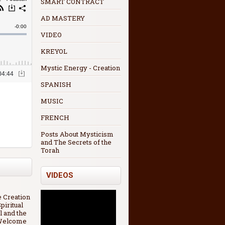
SMART CONTRACT
AD MASTERY
VIDEO
KREYOL
Mystic Energy - Creation
SPANISH
MUSIC
FRENCH
Posts About Mysticism
and The Secrets of the
Torah
VIDEOS
e Creation
piritual
l and the
 Welcome