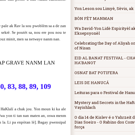
Yon Leson sou Limyè, Sèvis, ak
BÒN FÈT MANMAN
e pale ak Rav la sou pwoblèm sa a de zan
Wa David-Yon Lidè Espirityèl 
 sekrè. Se poutèt sa, nou ere pou nou te
Eksepsyonèl
 douz minit, men sa netwaye nanm nan.
Celebrating the Day of Aliyah on
of Nisan
EID AL BANAT FESTIVAL - CH
KAP GRAVE NANM LAN
HA'BANOT
OSNAT BAT POTIFERA
LEIS DE HANUCÁ
80, 83, 88, 89, 109
Leituras para o Festival de Han
Mystery and Secrets in the Haft
Vayishlach
 HaKlalí a chak jou. Yon moun ki ka ale
n fwa yon ti tan nan maten an, oswa menm
O dia 14 de Kislev é o Yahrzeit
Dias Soeiro - O Rabino dos Conv
 la. Li pa enpòtan lè]. Bagay pwensipal
força