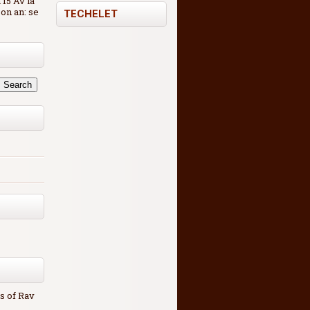
on an: se
TECHELET
s of Rav