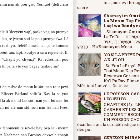
to a journey throu
 nanm nan ak pou gwo Yeshuot (delivrans
sacre...
Shamayim Omri
La Menm Tap F
Laglwa Bondye 
Shamayim Omrim
ele li 'dezyèm vag', paske vag an premye
La Te Di: - הַשָּׁמַיִם, מְסַפְּרִים
 lan, te jwenn soti la pou premye fwa. Lè
ֵל; וּמַעֲשֵׂה יָדָיו, מַגִּיד
yo te di yo. Telefòn mwen an pa te konnen
הָרָקִיעַ. - Ha'Shamayim Mesa...
ut tan. Epi, koulye a sa a repete tèt li,
YON LAPRIYE P
AK JE OU
e "Chapit yo chwazi". Ki redresman pou
Se Yon LaPriyè 
 ki pa ta vle yon bagay tankou sa?
Tout Moun Kap Res
Resevwa Gerison 
Ko'l Pa Rav Elieze
Mèt tout Linivè a, Ou ki ka...
n de milye de moun ki sòti nan tout peyi
LE POISSON CAS
Eliezer Berland shlit"a. Rav la se yon
LES ŒUFS
l la ak mond lan soti nan yon bò nan lòt
CHAPITRE (4) - L
an nò ale nan sid, soti nan lès nan lwès,
CASHER ET LES 
COMMENT RECO
UN POISSON CAC
écailles sont la caractéristique 
ay fenomenn te revele bay pèp la - menm
des poi...
ben Nachman nan Breslov devwale chapit
GERIZON MIRA