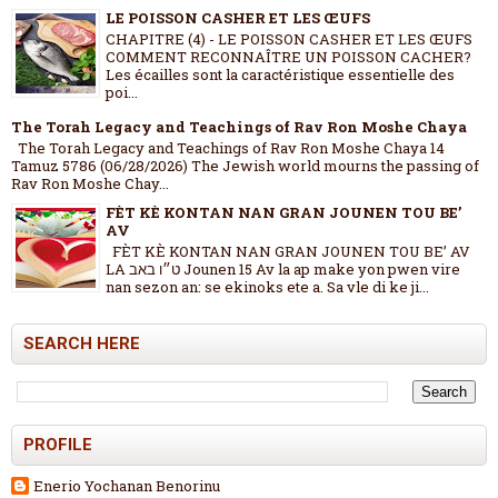
LE POISSON CASHER ET LES ŒUFS
CHAPITRE (4) - LE POISSON CASHER ET LES ŒUFS
COMMENT RECONNAÎTRE UN POISSON CACHER?
Les écailles sont la caractéristique essentielle des
poi...
The Torah Legacy and Teachings of Rav Ron Moshe Chaya
The Torah Legacy and Teachings of Rav Ron Moshe Chaya 14
Tamuz 5786 (06/28/2026) The Jewish world mourns the passing of
Rav Ron Moshe Chay...
FÈT KÈ KONTAN NAN GRAN JOUNEN TOU BE’
AV
FÈT KÈ KONTAN NAN GRAN JOUNEN TOU BE’ AV
LA ט״ו באב Jounen 15 Av la ap make yon pwen vire
nan sezon an: se ekinoks ete a. Sa vle di ke ji...
SEARCH HERE
PROFILE
Enerio Yochanan Benorinu