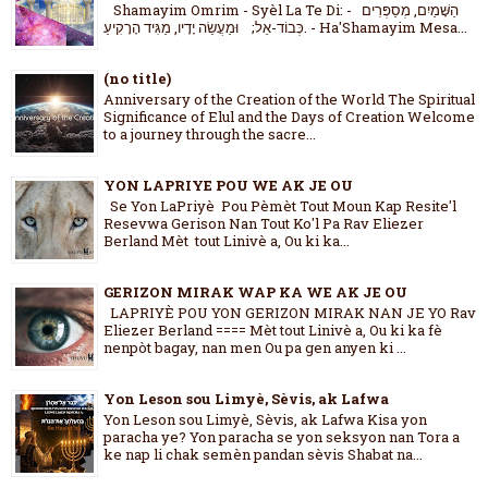
Shamayim Omrim - Syèl La Te Di: - הַשָּׁמַיִם, מְסַפְּרִים
כְּבוֹד-אֵל; וּמַעֲשֵׂה יָדָיו, מַגִּיד הָרָקִיעַ. - Ha'Shamayim Mesa...
(no title)
Anniversary of the Creation of the World The Spiritual
Significance of Elul and the Days of Creation Welcome
to a journey through the sacre...
YON LAPRIYE POU WE AK JE OU
Se Yon LaPriyè Pou Pèmèt Tout Moun Kap Resite'l
Resevwa Gerison Nan Tout Ko'l Pa Rav Eliezer
Berland Mèt tout Linivè a, Ou ki ka...
GERIZON MIRAK WAP KA WE AK JE OU
LAPRIYÈ POU YON GERIZON MIRAK NAN JE YO Rav
Eliezer Berland ==== Mèt tout Linivè a, Ou ki ka fè
nenpòt bagay, nan men Ou pa gen anyen ki ...
Yon Leson sou Limyè, Sèvis, ak Lafwa
Yon Leson sou Limyè, Sèvis, ak Lafwa Kisa yon
paracha ye? Yon paracha se yon seksyon nan Tora a
ke nap li chak semèn pandan sèvis Shabat na...