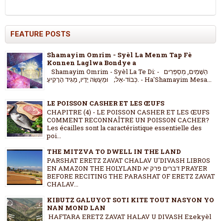
FEATURE POSTS
Shamayim Omrim - Syèl La Menm Tap Fè
Konnen Laglwa Bondye a
Shamayim Omrim - Syèl La Te Di: - הַשָּׁמַיִם, מְסַפְּרִים
כְּבוֹד-אֵל; וּמַעֲשֵׂה יָדָיו, מַגִּיד הָרָקִיעַ. - Ha'Shamayim Mesa...
LE POISSON CASHER ET LES ŒUFS
CHAPITRE (4) - LE POISSON CASHER ET LES ŒUFS
COMMENT RECONNAÎTRE UN POISSON CACHER?
Les écailles sont la caractéristique essentielle des
poi...
THE MITZVA TO DWELL IN THE LAND
PARSHAT ERETZ ZAVAT CHALAV U'DIVASH LIBROS
EN AMAZON THE HOLYLAND דברים פרק יא PRAYER
BEFORE RECITING THE PARASHAT OF ERETZ ZAVAT
CHALAV...
KIBUTZ GALUYOT SOTI KITE TOUT NASYON YO
NAN MOND LAN
HAFTARA ERETZ ZAVAT HALAV U DIVASH Ezekyèl