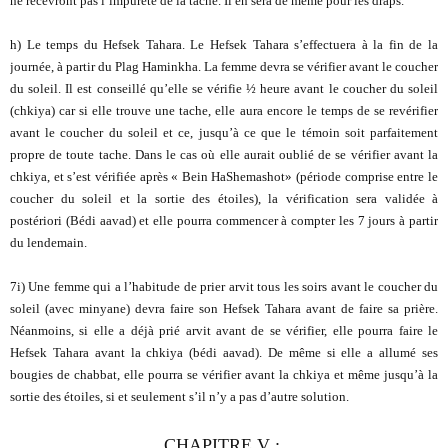
ne recevront pas l’impureté de la tache. Il en sera de même pour les draps.
h) Le temps du Hefsek Tahara. Le Hefsek Tahara s’effectuera à la fin de la
journée, à partir du Plag Haminkha. La femme devra se vérifier avant le coucher
du soleil. Il est conseillé qu’elle se vérifie ½ heure avant le coucher du soleil
(chkiya) car si elle trouve une tache, elle aura encore le temps de se revérifier
avant le coucher du soleil et ce, jusqu’à ce que le témoin soit parfaitement
propre de toute tache. Dans le cas où elle aurait oublié de se vérifier avant la
chkiya, et s’est vérifiée après « Bein HaShemashot» (période comprise entre le
coucher du soleil et la sortie des étoiles), la vérification sera validée à
postériori (Bédi aavad) et elle pourra commencer à compter les 7 jours à partir
du lendemain.
7i) Une femme qui a l’habitude de prier arvit tous les soirs avant le coucher du
soleil (avec minyane) devra faire son Hefsek Tahara avant de faire sa prière.
Néanmoins, si elle a déjà prié arvit avant de se vérifier, elle pourra faire le
Hefsek Tahara avant la chkiya (bédi aavad). De même si elle a allumé ses
bougies de chabbat, elle pourra se vérifier avant la chkiya et même jusqu’à la
sortie des étoiles, si et seulement s’il n’y a pas d’autre solution.
CHAPITRE V
: