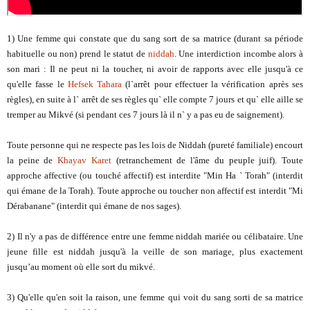
1) Une femme qui constate que du sang sort de sa matrice (durant sa période
habituelle ou non) prend le statut de
niddah
. Une interdiction incombe alors à
son mari : Il ne peut ni la toucher, ni avoir de rapports avec elle jusqu'à ce
qu'elle fasse le
Hefsek Tahara
(l`arrêt pour effectuer la vérification après ses
règles), en suite à l` arrêt de ses règles qu` elle compte 7 jours et qu` elle aille se
tremper au Mikvé (si pendant ces 7 jours là il n` y a pas eu de saignement).
Toute personne qui ne respecte pas les lois de Niddah (pureté familiale) encourt
la peine de
Khayav Karet
(retranchement de l'âme du peuple juif). Toute
approche affective (ou touché affectif) est interdite "Min Ha ` Torah" (interdit
qui émane de la Torah). Toute approche ou toucher non affectif est interdit "Mi
Dérabanane" (interdit qui émane de nos sages).
2) Il n'y a pas de différence entre une femme niddah mariée ou célibataire. Une
jeune fille est niddah jusqu'à la veille de son mariage, plus exactement
jusqu’au moment où elle sort du mikvé.
3) Qu'elle qu'en soit la raison, une femme qui voit du sang sorti de sa matrice