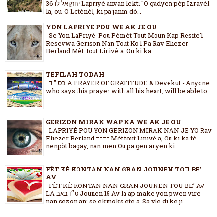
36 יְחֶזְקֵאל לו Lapriyè anvan lekti "O gadyen pèp Izrayèl
la, ou, O Letènèl, ki pa janm dò...
YON LAPRIYE POU WE AK JE OU
Se Yon LaPriyè Pou Pèmèt Tout Moun Kap Resite'l
Resevwa Gerison Nan Tout Ko'l Pa Rav Eliezer
Berland Mèt tout Linivè a, Ou ki ka...
TEFILAH TODAH
בס " ד A PRAYER OF GRATITUDE & Devekut - Anyone
who says this prayer with all his heart, will be able to...
GERIZON MIRAK WAP KA WE AK JE OU
LAPRIYÈ POU YON GERIZON MIRAK NAN JE YO Rav
Eliezer Berland ==== Mèt tout Linivè a, Ou ki ka fè
nenpòt bagay, nan men Ou pa gen anyen ki ...
FÈT KÈ KONTAN NAN GRAN JOUNEN TOU BE’
AV
FÈT KÈ KONTAN NAN GRAN JOUNEN TOU BE’ AV
LA ט״ו באב Jounen 15 Av la ap make yon pwen vire
nan sezon an: se ekinoks ete a. Sa vle di ke ji...