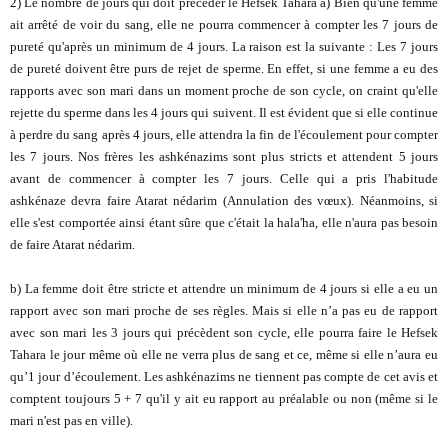
2) Le nombre de jours qui doit précéder le Hefsek Tahara a) Bien qu'une femme
ait arrêté de voir du sang, elle ne pourra commencer à compter les 7 jours de
pureté qu'après un minimum de 4 jours. La raison est la suivante : Les 7 jours
de pureté doivent être purs de rejet de sperme. En effet, si une femme a eu des
rapports avec son mari dans un moment proche de son cycle, on craint qu'elle
rejette du sperme dans les 4 jours qui suivent. Il est évident que si elle continue
à perdre du sang après 4 jours, elle attendra la fin de l'écoulement pour compter
les 7 jours. Nos frères les ashkénazims sont plus stricts et attendent 5 jours
avant de commencer à compter les 7 jours. Celle qui a pris l'habitude
ashkénaze devra faire Atarat nédarim (Annulation des vœux). Néanmoins, si
elle s'est comportée ainsi étant sûre que c'était la hala'ha, elle n'aura pas besoin
de faire Atarat nédarim.
b) La femme doit être stricte et attendre un minimum de 4 jours si elle a eu un
rapport avec son mari proche de ses règles. Mais si elle n’a pas eu de rapport
avec son mari les 3 jours qui précèdent son cycle, elle pourra faire le Hefsek
Tahara le jour même où elle ne verra plus de sang et ce, même si elle n’aura eu
qu’1 jour d’écoulement. Les ashkénazims ne tiennent pas compte de cet avis et
comptent toujours 5 + 7 qu'il y ait eu rapport au préalable ou non (même si le
mari n'est pas en ville).