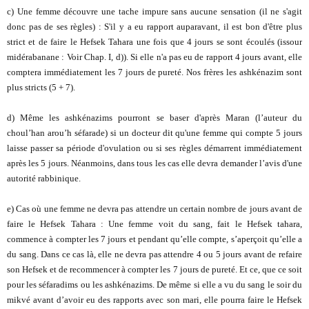
c) Une femme découvre une tache impure sans aucune sensation (il ne s'agit
donc pas de ses règles) : S'il y a eu rapport auparavant, il est bon d'être plus
strict et de faire le Hefsek Tahara une fois que 4 jours se sont écoulés (issour
midérabanane : Voir Chap. I, d)). Si elle n'a pas eu de rapport 4 jours avant, elle
comptera immédiatement les 7 jours de pureté. Nos frères les ashkénazim sont
plus stricts (5 + 7).
d) Même les ashkénazims pourront se baser d'après Maran (l’auteur du
choul’han arou’h séfarade) si un docteur dit qu'une femme qui compte 5 jours
laisse passer sa période d'ovulation ou si ses règles démarrent immédiatement
après les 5 jours. Néanmoins, dans tous les cas elle devra demander l’avis d'une
autorité rabbinique.
e) Cas où une femme ne devra pas attendre un certain nombre de jours avant de
faire le Hefsek Tahara : Une femme voit du sang, fait le Hefsek tahara,
commence à compter les 7 jours et pendant qu’elle compte, s’aperçoit qu’elle a
du sang. Dans ce cas là, elle ne devra pas attendre 4 ou 5 jours avant de refaire
son Hefsek et de recommencer à compter les 7 jours de pureté. Et ce, que ce soit
pour les séfaradims ou les ashkénazims. De même si elle a vu du sang le soir du
mikvé avant d’avoir eu des rapports avec son mari, elle pourra faire le Hefsek