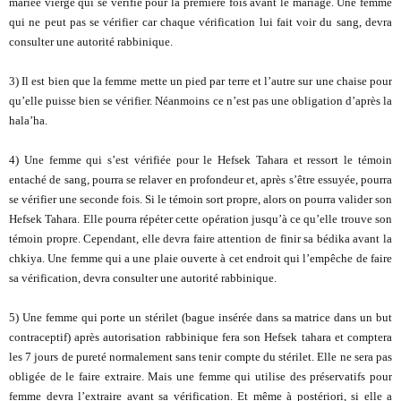
mariée vierge qui se vérifie pour la première fois avant le mariage. Une femme
qui ne peut pas se vérifier car chaque vérification lui fait voir du sang, devra
consulter une autorité rabbinique.
3) Il est bien que la femme mette un pied par terre et l’autre sur une chaise pour
qu’elle puisse bien se vérifier. Néanmoins ce n’est pas une obligation d’après la
hala’ha.
4) Une femme qui s’est vérifiée pour le Hefsek Tahara et ressort le témoin
entaché de sang, pourra se relaver en profondeur et, après s’être essuyée, pourra
se vérifier une seconde fois. Si le témoin sort propre, alors on pourra valider son
Hefsek Tahara. Elle pourra répéter cette opération jusqu’à ce qu’elle trouve son
témoin propre. Cependant, elle devra faire attention de finir sa bédika avant la
chkiya. Une femme qui a une plaie ouverte à cet endroit qui l’empêche de faire
sa vérification, devra consulter une autorité rabbinique.
5) Une femme qui porte un stérilet (bague insérée dans sa matrice dans un but
contraceptif) après autorisation rabbinique fera son Hefsek tahara et comptera
les 7 jours de pureté normalement sans tenir compte du stérilet. Elle ne sera pas
obligée de le faire extraire. Mais une femme qui utilise des préservatifs pour
femme devra l’extraire avant sa vérification. Et même à postériori, si elle a