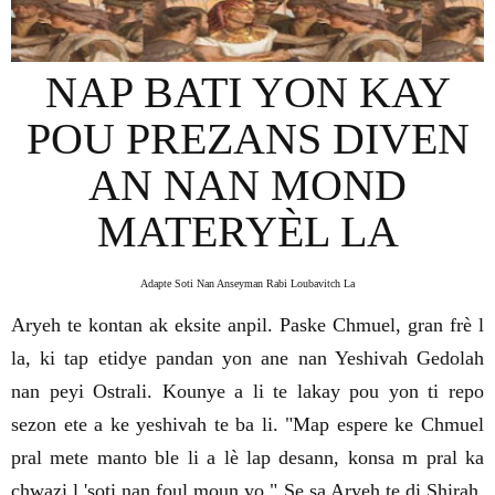
NAP BATI YON KAY
POU PREZANS DIVEN
AN NAN MOND
MATERYÈL LA
Adapte Soti Nan Anseyman Rabi Loubavitch La
Aryeh te kontan ak eksite anpil. Paske Chmuel, gran frè l
la, ki tap etidye pandan yon ane nan Yeshivah Gedolah
nan peyi Ostrali. Kounye a li te lakay pou yon ti repo
sezon ete a ke yeshivah te ba li. "Map espere ke Chmuel
pral mete manto ble li a lè lap desann, konsa m pral ka
chwazi l 'soti nan foul moun yo," Se sa Aryeh te di Shirah,