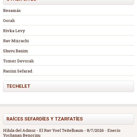
Besamás
Oorah
Rivka Levy
Rav Mizrachi
Shuvu Banim
Tomer Devorah
Rasinn Sefarad
TECHELET
RAÍCES SEFARDÍES Y TZARFATÍES
Hilula del Admur - El Rav Yoel Teitelbaum
- 8/7/2026
- Enerio
Yochanan Benorinu