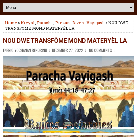
Home
»
Kreyol
,
Paracha
,
Prezans Diven
,
Vayigash
» NOU DWE
TRANSFÒME MOND MATERYÈL LA
NOU DWE TRANSFÒME MOND MATERYÈL LA
ENERIO YOCHANAN BENORINU
DECEMBER 27, 2022
NO COMMENTS