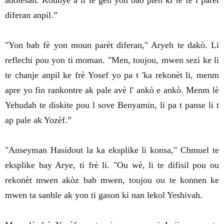
adolesan. Kounye a li te gen yon bab plen ki te fè l parèt
diferan anpil.”
"Yon bab fè yon moun parèt diferan," Aryeh te dakò. Li
reflechi pou yon ti moman. "Men, toujou, mwen sezi ke li
te chanje anpil ke frè Yosef yo pa t 'ka rekonèt li, menm
apre yo fin rankontre ak pale avè l' ankò e ankò. Menm lè
Yehudah te diskite pou l sove Benyamin, li pa t panse li t
ap pale ak Yozèf.”
"Anseyman Hasidout la ka eksplike li konsa," Chmuel te
eksplike bay Arye, ti frè li. "Ou wè, li te difisil pou ou
rekonèt mwen akòz bab mwen, toujou ou te konnen ke
mwen ta sanble ak yon ti gason ki nan lekol Yeshivah.