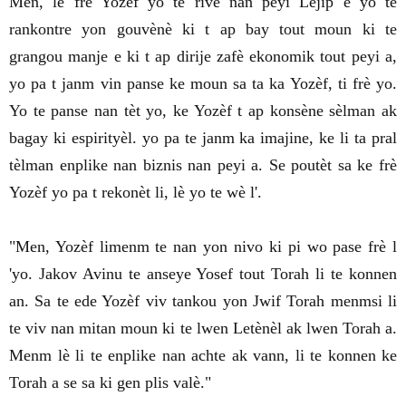
Men, lè frè Yozèf yo te rive nan peyi Lejip e yo te
rankontre yon gouvènè ki t ap bay tout moun ki te
grangou manje e ki t ap dirije zafè ekonomik tout peyi a,
yo pa t janm vin panse ke moun sa ta ka Yozèf, ti frè yo.
Yo te panse nan tèt yo, ke Yozèf t ap konsène sèlman ak
bagay ki espirityèl. yo pa te janm ka imajine, ke li ta pral
tèlman enplike nan biznis nan peyi a. Se poutèt sa ke frè
Yozèf yo pa t rekonèt li, lè yo te wè l'.
"Men, Yozèf limenm te nan yon nivo ki pi wo pase frè l
'yo. Jakov Avinu te anseye Yosef tout Torah li te konnen
an. Sa te ede Yozèf viv tankou yon Jwif Torah menmsi li
te viv nan mitan moun ki te lwen Letènèl ak lwen Torah a.
Menm lè li te enplike nan achte ak vann, li te konnen ke
Torah a se sa ki gen plis valè."