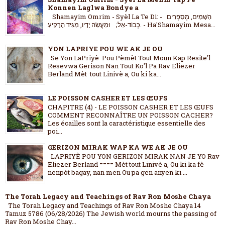
Konnen Laglwa Bondye a
Shamayim Omrim - Syèl La Te Di: - הַשָּׁמַיִם, מְסַפְּרִים
כְּבוֹד-אֵל; וּמַעֲשֵׂה יָדָיו, מַגִּיד הָרָקִיעַ. - Ha'Shamayim Mesa...
YON LAPRIYE POU WE AK JE OU
Se Yon LaPriyè Pou Pèmèt Tout Moun Kap Resite'l
Resevwa Gerison Nan Tout Ko'l Pa Rav Eliezer
Berland Mèt tout Linivè a, Ou ki ka...
LE POISSON CASHER ET LES ŒUFS
CHAPITRE (4) - LE POISSON CASHER ET LES ŒUFS
COMMENT RECONNAÎTRE UN POISSON CACHER?
Les écailles sont la caractéristique essentielle des
poi...
GERIZON MIRAK WAP KA WE AK JE OU
LAPRIYÈ POU YON GERIZON MIRAK NAN JE YO Rav
Eliezer Berland ==== Mèt tout Linivè a, Ou ki ka fè
nenpòt bagay, nan men Ou pa gen anyen ki ...
The Torah Legacy and Teachings of Rav Ron Moshe Chaya
The Torah Legacy and Teachings of Rav Ron Moshe Chaya 14
Tamuz 5786 (06/28/2026) The Jewish world mourns the passing of
Rav Ron Moshe Chay...