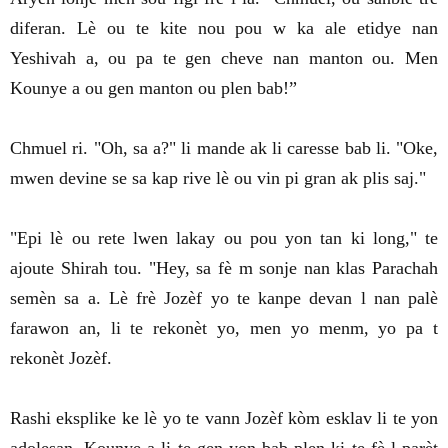
diferan. Lè ou te kite nou pou w ka ale etidye nan
Yeshivah a, ou pa te gen cheve nan manton ou. Men
Kounye a ou gen manton ou plen bab!”
Chmuel ri. "Oh, sa a?" li mande ak li caresse bab li. "Oke,
mwen devine se sa kap rive lè ou vin pi gran ak plis saj."
"Epi lè ou rete lwen lakay ou pou yon tan ki long," te
ajoute Shirah tou. "Hey, sa fè m sonje nan klas Parachah
semèn sa a. Lè frè Jozèf yo te kanpe devan l nan palè
farawon an, li te rekonèt yo, men yo menm, yo pa t
rekonèt Jozèf.
Rashi eksplike ke lè yo te vann Jozèf kòm esklav li te yon