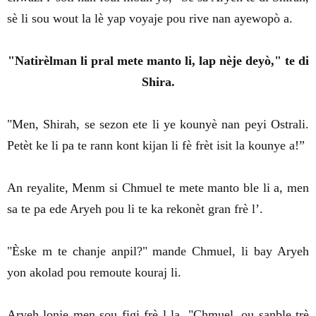
sè li sou wout la lè yap voyaje pou rive nan ayewopò a.
"Natirèlman li pral mete manto li, lap nèje deyò," te di
Shira.
"Men, Shirah, se sezon ete li ye kounyè nan peyi Ostrali.
Petèt ke li pa te rann kont kijan li fè frèt isit la kounye a!”
An reyalite, Menm si Chmuel te mete manto ble li a, men
sa te pa ede Aryeh pou li te ka rekonèt gran frè l’.
"Èske m te chanje anpil?" mande Chmuel, li bay Aryeh
yon akolad pou remoute kouraj li.
Aryeh lonje men sou figi frè l la. "Chmuel, ou sanble trè