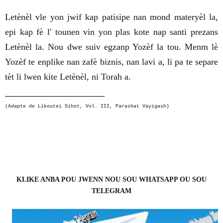
Letènèl vle yon jwif kap patisipe nan mond materyèl la,
epi kap fè l' tounen vin yon plas kote nap santi prezans
Letènèl la. Nou dwe suiv egzanp Yozèf la tou. Menm lè
Yozèf te enplike nan zafè biznis, nan lavi a, li pa te separe
tèt li lwen kite Letènèl, ni Torah a.
____________________
(Adapte de Likoutei Sihot, Vol. III, Parashat Vayigash)
KLIKE ANBA POU JWENN NOU SOU WHATSAPP OU SOU
TELEGRAM