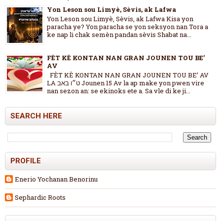
Yon Leson sou Limyè, Sèvis, ak Lafwa
Yon Leson sou Limyè, Sèvis, ak Lafwa Kisa yon
paracha ye? Yon paracha se yon seksyon nan Tora a
ke nap li chak semèn pandan sèvis Shabat na...
FÈT KÈ KONTAN NAN GRAN JOUNEN TOU BE’
AV
FÈT KÈ KONTAN NAN GRAN JOUNEN TOU BE’ AV
LA ט״ו באב Jounen 15 Av la ap make yon pwen vire
nan sezon an: se ekinoks ete a. Sa vle di ke ji...
SEARCH HERE
PROFILE
Enerio Yochanan Benorinu
Sephardic Roots