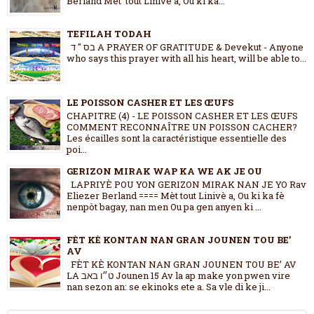
Berland Mèt tout Linivè a, Ou ki ka...
TEFILAH TODAH
בס " ד A PRAYER OF GRATITUDE & Devekut - Anyone
who says this prayer with all his heart, will be able to...
LE POISSON CASHER ET LES ŒUFS
CHAPITRE (4) - LE POISSON CASHER ET LES ŒUFS
COMMENT RECONNAÎTRE UN POISSON CACHER?
Les écailles sont la caractéristique essentielle des
poi...
GERIZON MIRAK WAP KA WE AK JE OU
LAPRIYÈ POU YON GERIZON MIRAK NAN JE YO Rav
Eliezer Berland ==== Mèt tout Linivè a, Ou ki ka fè
nenpòt bagay, nan men Ou pa gen anyen ki ...
FÈT KÈ KONTAN NAN GRAN JOUNEN TOU BE’
AV
FÈT KÈ KONTAN NAN GRAN JOUNEN TOU BE’ AV
LA ט״ו באב Jounen 15 Av la ap make yon pwen vire
nan sezon an: se ekinoks ete a. Sa vle di ke ji...