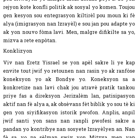
rejyon kote konfli politik ak sosyal yo komen. Toujou
gen kesyon sou entegrasyon kiltirèl pou moun ki fè
alya (imigrasyon nan Izrayèl) e sou jan pou adapte yo
ak yon nouvo fòma lavi. Men, malgre difikilte sa yo,
mizva a rete enpòtan.
Konklizyon
Viv nan Eretz Yisrael se yon apèl sakre li ye kap
envite tout jwif yo retounen nan rasin yo ak ranfòse
koneksyon yo ak Bondye yo. Koneksyon sa a
konkretize nan lavi chak jou atravè pratik tankou
priye fas a direksyon Jerizalèm lan, patisipasyon
aktif nan fè alya a, ak obsèvans fèt biblik yo sou tè ki
gen yon siyifikasyon istorik pwofon. Anplis, anpil
jwif santi yon sans nan ranpli pwofesi sakre a
pandan yo kontribye nan sosyete Izrayèlyen an. Nan
fè sa, yo pa sèlman swiv yon Mitzva, men yap