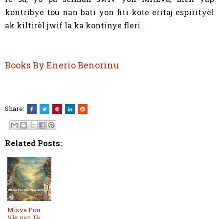
kontribye tou nan bati yon fiti kote eritaj espirityèl
ak kiltirèl jwif la ka kontinye fleri.
Books By Enerio Benorinu
Share:
Related Posts:
Mizva Pou
Viv nan Tè