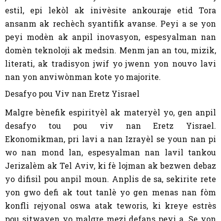
estil, epi lekòl ak inivèsite ankouraje etid Tora
ansanm ak rechèch syantifik avanse. Peyi a se yon
peyi modèn ak anpil inovasyon, espesyalman nan
domèn teknoloji ak medsin. Menm jan an tou, mizik,
literati, ak tradisyon jwif yo jwenn yon nouvo lavi
nan yon anviwònman kote yo majorite.
Desafyo pou Viv nan Eretz Yisrael
Malgre bènefik espirityèl ak materyèl yo, gen anpil
desafyo tou pou viv nan Eretz Yisrael.
Ekonomikman, pri lavi a nan Izrayèl se youn nan pi
wo nan mond lan, espesyalman nan lavil tankou
Jerizalèm ak Tel Aviv, ki fè lojman ak bezwen debaz
yo difisil pou anpil moun. Anplis de sa, sekirite rete
yon gwo defi ak tout tanlè yo gen menas nan fòm
konfli rejyonal oswa atak teworis, ki kreye estrès
pou sitwayen yo malgre mezi defans peyi a. Se yon