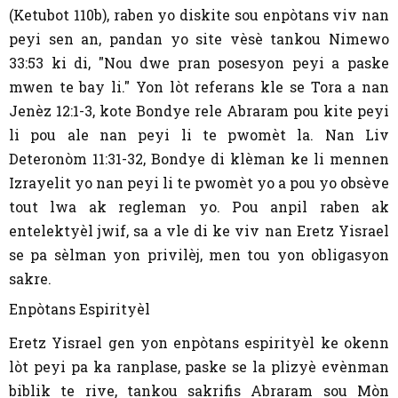
(Ketubot 110b), raben yo diskite sou enpòtans viv nan
peyi sen an, pandan yo site vèsè tankou Nimewo
33:53 ki di, "Nou dwe pran posesyon peyi a paske
mwen te bay li." Yon lòt referans kle se Tora a nan
Jenèz 12:1-3, kote Bondye rele Abraram pou kite peyi
li pou ale nan peyi li te pwomèt la. Nan Liv
Deteronòm 11:31-32, Bondye di klèman ke li mennen
Izrayelit yo nan peyi li te pwomèt yo a pou yo obsève
tout lwa ak regleman yo. Pou anpil raben ak
entelektyèl jwif, sa a vle di ke viv nan Eretz Yisrael
se pa sèlman yon privilèj, men tou yon obligasyon
sakre.
Enpòtans Espirityèl
Eretz Yisrael gen yon enpòtans espirityèl ke okenn
lòt peyi pa ka ranplase, paske se la plizyè evènman
biblik te rive, tankou sakrifis Abraram sou Mòn