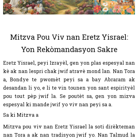
Mitzva Pou Viv nan Eretz Yisrael:
Yon Rekòmandasyon Sakre
Eretz Yisrael, peyi Izrayèl, gen yon plas espesyal nan
kè ak nan lespri chak jwif atravè mond lan. Nan Tora
a, Bondye te pwomèt peyi sa a bay Abraram ak
desandan li yo, e li te vin tounen yon sant espirityèl
pou tout pèp jwif la. Se poutèt sa, gen yon mizva
espesyal ki mande jwif yo viv nan peyi sa a.
Sa ki Mitzva a
Mitzva pou viv nan Eretz Yisrael la soti dirèkteman
nan Tora a ak nan tradisyon jwif yo. Nan Talmud la