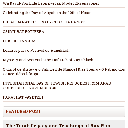
Wa David-Yon Lidè Espirityèl ak Modèl Eksepsyonèl
Celebrating the Day of Aliyah on the 10th of Nisan
EID AL BANAT FESTIVAL - CHAG HA'BANOT
OSNAT BAT POTIFERA
LEIS DE HANUCÁ
Leituras para o Festival de Hanukkah
Mystery and Secrets in the Haftarah of Vayishlach
O dia 14 de Kislev é o Yahrzeit de Manoel Dias Soeiro - O Rabino dos
Convertidos à força
INTERNATIONAL DAY OF JEWISH REFUGEES FROM ARAB
COUNTRIES - NOVEMBER 30
PARASHAT VAYETZEI
FEATURED POST
The Torah Legacy and Teachings of Rav Ron