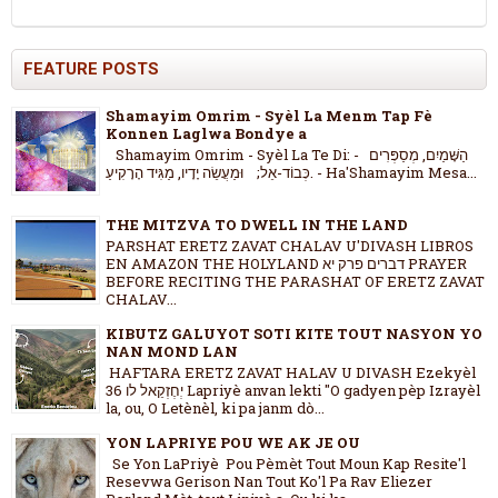
FEATURE POSTS
Shamayim Omrim - Syèl La Menm Tap Fè
Konnen Laglwa Bondye a
Shamayim Omrim - Syèl La Te Di: - הַשָּׁמַיִם, מְסַפְּרִים
כְּבוֹד-אֵל; וּמַעֲשֵׂה יָדָיו, מַגִּיד הָרָקִיעַ. - Ha'Shamayim Mesa...
THE MITZVA TO DWELL IN THE LAND
PARSHAT ERETZ ZAVAT CHALAV U'DIVASH LIBROS
EN AMAZON THE HOLYLAND דברים פרק יא PRAYER
BEFORE RECITING THE PARASHAT OF ERETZ ZAVAT
CHALAV...
KIBUTZ GALUYOT SOTI KITE TOUT NASYON YO
NAN MOND LAN
HAFTARA ERETZ ZAVAT HALAV U DIVASH Ezekyèl
36 יְחֶזְקֵאל לו Lapriyè anvan lekti "O gadyen pèp Izrayèl
la, ou, O Letènèl, ki pa janm dò...
YON LAPRIYE POU WE AK JE OU
Se Yon LaPriyè Pou Pèmèt Tout Moun Kap Resite'l
Resevwa Gerison Nan Tout Ko'l Pa Rav Eliezer