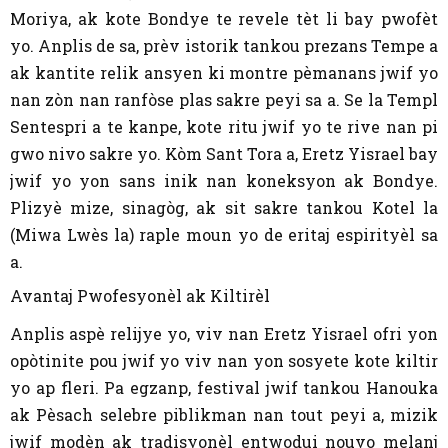
Moriya, ak kote Bondye te revele tèt li bay pwofèt
yo. Anplis de sa, prèv istorik tankou prezans Tempe a
ak kantite relik ansyen ki montre pèmanans jwif yo
nan zòn nan ranfòse plas sakre peyi sa a. Se la Templ
Sentespri a te kanpe, kote ritu jwif yo te rive nan pi
gwo nivo sakre yo. Kòm Sant Tora a, Eretz Yisrael bay
jwif yo yon sans inik nan koneksyon ak Bondye.
Plizyè mize, sinagòg, ak sit sakre tankou Kotel la
(Miwa Lwès la) raple moun yo de eritaj espirityèl sa
a.
Avantaj Pwofesyonèl ak Kiltirèl
Anplis aspè relijye yo, viv nan Eretz Yisrael ofri yon
opòtinite pou jwif yo viv nan yon sosyete kote kiltir
yo ap fleri. Pa egzanp, festival jwif tankou Hanouka
ak Pèsach selebre piblikman nan tout peyi a, mizik
jwif modèn ak tradisyonèl entwodui nouvo melanj