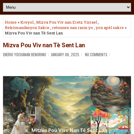
Home
»
Kreyol
,
Mizva Pou Viv nan Eretz Yisrael
,
Rekòmandasyon Sakre
,
retounen nan rasin yo
,
yon apèl sakre
»
Mizva Pou Viv nan Tè Sent Lan
Mizva Pou Viv nan Tè Sent Lan
ENERIO YOCHANAN BENORINU
JANUARY 06, 2025
NO COMMENTS