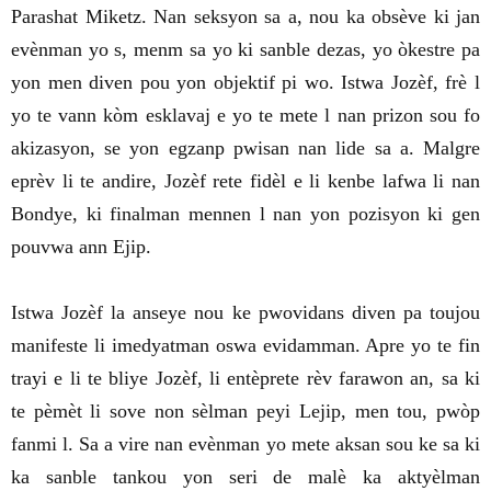
Parashat Miketz. Nan seksyon sa a, nou ka obsève ki jan
evènman yo s, menm sa yo ki sanble dezas, yo òkestre pa
yon men diven pou yon objektif pi wo. Istwa Jozèf, frè l
yo te vann kòm esklavaj e yo te mete l nan prizon sou fo
akizasyon, se yon egzanp pwisan nan lide sa a. Malgre
eprèv li te andire, Jozèf rete fidèl e li kenbe lafwa li nan
Bondye, ki finalman mennen l nan yon pozisyon ki gen
pouvwa ann Ejip.
Istwa Jozèf la anseye nou ke pwovidans diven pa toujou
manifeste li imedyatman oswa evidamman. Apre yo te fin
trayi e li te bliye Jozèf, li entèprete rèv farawon an, sa ki
te pèmèt li sove non sèlman peyi Lejip, men tou, pwòp
fanmi l. Sa a vire nan evènman yo mete aksan sou ke sa ki
ka sanble tankou yon seri de malè ka aktyèlman