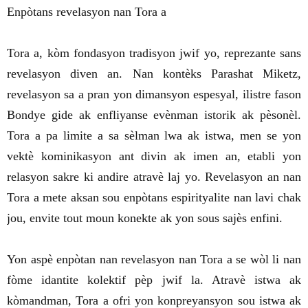
Enpòtans revelasyon nan Tora a
Tora a, kòm fondasyon tradisyon jwif yo, reprezante sans
revelasyon diven an. Nan kontèks Parashat Miketz,
revelasyon sa a pran yon dimansyon espesyal, ilistre fason
Bondye gide ak enfliyanse evènman istorik ak pèsonèl.
Tora a pa limite a sa sèlman lwa ak istwa, men se yon
vektè kominikasyon ant divin ak imen an, etabli yon
relasyon sakre ki andire atravè laj yo. Revelasyon an nan
Tora a mete aksan sou enpòtans espirityalite nan lavi chak
jou, envite tout moun konekte ak yon sous sajès enfini.
Yon aspè enpòtan nan revelasyon nan Tora a se wòl li nan
fòme idantite kolektif pèp jwif la. Atravè istwa ak
kòmandman, Tora a ofri yon konpreyansyon sou istwa ak