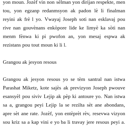
yon moun. Jozèf vin non sèlman yon dirijan respekte, men
tou, yon egzanp redanmsyon ak padon lè li finalman
reyini ak frè l yo. Vwayaj Joseph soti nan esklavaj pou
rive nan gouvènans enkòpore lide ke limyè ka sòti nan
menm fènwa ki pi pwofon an, yon mesaj espwa ak
rezistans pou tout moun ki li l.
Grangou ak jesyon resous
Grangou ak jesyon resous yo se tèm santral nan istwa
Parashat Miketz, kote sajès ak previzyon Joseph pwouve
esansyèl pou siviv Lejip ak pèp ki antoure yo. Nan istwa
sa a, grangou peyi Lejip la se rezilta sèt ane abondans,
apre sèt ane rate. Jozèf, yon entèprèt rèv, resevwa vizyon
sou kriz sa a kap vini e yo ba li travay jere resous peyi a.