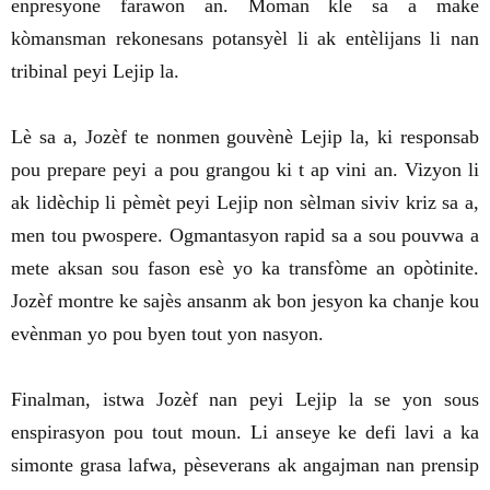
enpresyone farawon an. Moman kle sa a make
kòmansman rekonesans potansyèl li ak entèlijans li nan
tribinal peyi Lejip la.
Lè sa a, Jozèf te nonmen gouvènè Lejip la, ki responsab
pou prepare peyi a pou grangou ki t ap vini an. Vizyon li
ak lidèchip li pèmèt peyi Lejip non sèlman siviv kriz sa a,
men tou pwospere. Ogmantasyon rapid sa a sou pouvwa a
mete aksan sou fason esè yo ka transfòme an opòtinite.
Jozèf montre ke sajès ansanm ak bon jesyon ka chanje kou
evènman yo pou byen tout yon nasyon.
Finalman, istwa Jozèf nan peyi Lejip la se yon sous
enspirasyon pou tout moun. Li anseye ke defi lavi a ka
simonte grasa lafwa, pèseverans ak angajman nan prensip