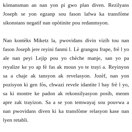
kòmansman an nan yon pi gwo plan diven. Rezilyans
Joseph se yon egzanp sou fason lafwa ka transfòme
sikonstans negatif nan opòtinite pou redanmsyon.
Nan kontèks Miketz la, pwovidans divin vizib tou nan
fason Joseph jere reyini fanmi l. Lè grangou frape, frè l yo
ale nan peyi Lejip pou yo chèche manje, san yo pa
reyalize ke yo ap fè fas ak moun yo te trayi a. Reyinyon
sa a chaje ak tansyon ak revelasyon. Jozèf, nan yon
pozisyon ki gen fòs, chwazi revele idantite l bay frè l yo,
sa ki montre ke padon ak rekonsilyasyon posib, menm
apre zak trayizon. Sa a se yon temwayaj sou pouvwa a
nan pwovidans diven ki ka transfòme relasyon kase nan
lyen retabli.