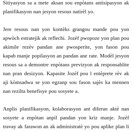
Sitiyasyon sa a mete aksan sou enpòtans antisipasyon ak
planifikasyon nan jesyon resous natirèl yo.
Jere resous nan yon kontèks grangou mande pou yon
apwòch estratejik ak reflechi. Jozèf pwopoze yon plan pou
akimile rezèv pandan ane pwosperite, yon fason pou
kapab manje popilasyon an pandan ane rate. Modèl jesyon
resous sa a demontre enpòtans previzyon ak responsablite
nan pran desizyon. Kapasite Jozèf pou l entèprete rèv ak
aji kòmsadwa se yon egzanp sou fason sajès ka mennen
nan rezilta benefisye pou sosyete a.
Anplis planifikasyon, kolaborasyon ant diferan aktè nan
sosyete a enpòtan anpil pandan yon kriz manje. Jozèf
travay ak farawon an ak administratè yo pou aplike plan li