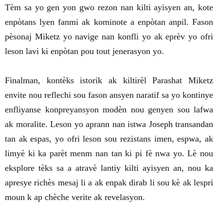
Tèm sa yo gen yon gwo rezon nan kilti ayisyen an, kote
enpòtans lyen fanmi ak kominote a enpòtan anpil. Fason
pèsonaj Miketz yo navige nan konfli yo ak eprèv yo ofri
leson lavi ki enpòtan pou tout jenerasyon yo.
Finalman, kontèks istorik ak kiltirèl Parashat Miketz
envite nou reflechi sou fason ansyen naratif sa yo kontinye
enfliyanse konpreyansyon modèn nou genyen sou lafwa
ak moralite. Leson yo aprann nan istwa Joseph transandan
tan ak espas, yo ofri leson sou rezistans imen, espwa, ak
limyè ki ka parèt menm nan tan ki pi fè nwa yo. Lè nou
eksplore tèks sa a atravè lantiy kilti ayisyen an, nou ka
apresye richès mesaj li a ak enpak dirab li sou kè ak lespri
moun k ap chèche verite ak revelasyon.