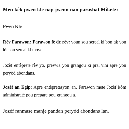
Men kèk pwen kle nap jwenn nan parashat Miketz:
Pwen Kle
Rèv Farawon: Farawon fè de rèv:
youn sou sereal ki bon ak yon
lòt sou sereal ki move.
Jozèf entèprete rèv yo, prevwa yon grangou ki pral vini apre yon
peryòd abondans.
Jozèf an Egip:
Apre entèpretasyon an, Farawon mete Jozèf kòm
administratè pou prepare pou grangou a.
Jozèf ranmase manje pandan peryòd abondans lan.