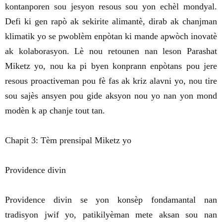
kontanporen sou jesyon resous sou yon echèl mondyal.
Defi ki gen rapò ak sekirite alimantè, dirab ak chanjman
klimatik yo se pwoblèm enpòtan ki mande apwòch inovatè
ak kolaborasyon. Lè nou retounen nan leson Parashat
Miketz yo, nou ka pi byen konprann enpòtans pou jere
resous proactiveman pou fè fas ak kriz alavni yo, nou tire
sou sajès ansyen pou gide aksyon nou yo nan yon mond
modèn k ap chanje tout tan.
Chapit 3: Tèm prensipal Miketz yo
Providence divin
Providence divin se yon konsèp fondamantal nan
tradisyon jwif yo, patikilyèman mete aksan sou nan