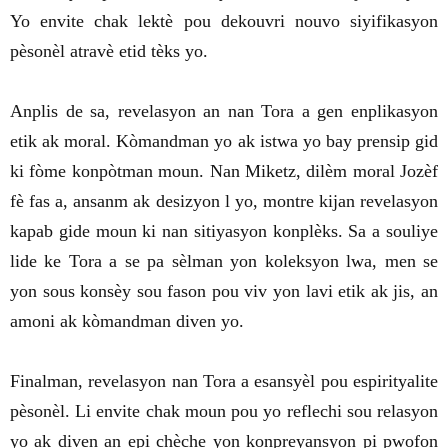
Yo envite chak lektè pou dekouvri nouvo siyifikasyon
pèsonèl atravè etid tèks yo.
Anplis de sa, revelasyon an nan Tora a gen enplikasyon
etik ak moral. Kòmandman yo ak istwa yo bay prensip gid
ki fòme konpòtman moun. Nan Miketz, dilèm moral Jozèf
fè fas a, ansanm ak desizyon l yo, montre kijan revelasyon
kapab gide moun ki nan sitiyasyon konplèks. Sa a souliye
lide ke Tora a se pa sèlman yon koleksyon lwa, men se
yon sous konsèy sou fason pou viv yon lavi etik ak jis, an
amoni ak kòmandman diven yo.
Finalman, revelasyon nan Tora a esansyèl pou espirityalite
pèsonèl. Li envite chak moun pou yo reflechi sou relasyon
yo ak diven an epi chèche yon konpreyansyon pi pwofon