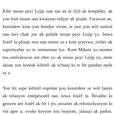
Kilti moun peyi Lejip nan tan an te rich ak konplèks, ak
yon foul moun nan kwayans relijye ak pratik. Farawon an,
konsidere kòm yon bondye vivan, te jwe yon wòl santral
nan lavi chak jou ak politik moun peyi Lejip yo. Istwa
Jozèf la plonje nou nan monn sa a kote pouvwa, richès ak
espirityalite yo te intimeman lye. Kont Miketz yo montre
tou entèraksyon ant ebre yo ak moun peyi Lejip yo, mete
aksan sou kontak kiltirèl ak echanj ki te fèt pandan epòk
sa a.
Yon lòt aspè kiltirèl enpòtan pou konsidere se wòl fanmi
ak relasyon entèpèsonèl nan istwa Jozèf la. Rivalite ki
genyen ant Jozèf ak frè l yo, ansanm ak rekonsilyasyon ki
vin apre a, evoke kesyon sou lwayote, jalouzi ak padon.