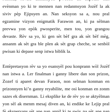
evènman yo ki te mennen nan redanmsyon Jozèf la ak
siviv pèp Ejipsyen an. Nan seksyon sa a, nou pral
egzamine vizyon enigmatik Farawon an, ki pa sèlman
prevwa yon epòk pwosperite, men tou, yon grangou
devaste. Rèv sa yo, ki gen sèt bèf gra ak sèt bèf mèg,
ansanm ak sèt gra ble plen ak sèt grap cheche, se senbòl
pwisan ki depase senp istwa biblik la.
Entèpretasyon rèv sa yo esansyèl pou konprann wòl Jozèf
nan istwa a. Ler finalman i ganny libere dan son prizon,
Zozef ti aparet devan Faraon, non selman konman en
prizonnyen ki’n ganny reyabilite, me osi konman en zonm
sazes ek disernman. Li eksplike ke de rèv yo se aktyèlman
yon sèl ak menm mesaj diven an, ki endike ke Lejip pral
fè eksperyans sèt ane nan anpil ki te swiv pa sèt ane nan