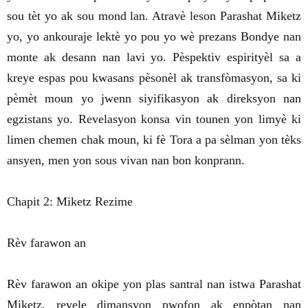
sou tèt yo ak sou mond lan. Atravè leson Parashat Miketz
yo, yo ankouraje lektè yo pou yo wè prezans Bondye nan
monte ak desann nan lavi yo. Pèspektiv espirityèl sa a
kreye espas pou kwasans pèsonèl ak transfòmasyon, sa ki
pèmèt moun yo jwenn siyifikasyon ak direksyon nan
egzistans yo. Revelasyon konsa vin tounen yon limyè ki
limen chemen chak moun, ki fè Tora a pa sèlman yon tèks
ansyen, men yon sous vivan nan bon konprann.
Chapit 2: Miketz Rezime
Rèv farawon an
Rèv farawon an okipe yon plas santral nan istwa Parashat
Miketz, revele dimansyon pwofon ak enpòtan nan