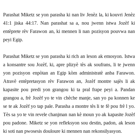
Parashat Miketz se yon parasha ki nan liv Jenèz la, ki kouvri Jenèz
41:1 jiska 44:17. Nan parashat sa a, nou jwenn istwa Jozèf ki
entèprete rèv Farawon an, ki mennen li nan pozisyon pouvwa nan
peyi Egip.
Parashat Miketz se yon parasha ki rich an leson ak emosyon. Istwa
a konsantre sou Jozèf, ki, apre plizyè tès ak soufrans, li te jwenn
yon pozisyon enpòtan an Egip kòm administratè anba Farawon.
Atravè entèpretasyon rèv Farawon an, Jozèf montre sajès li ak
kapasite pou predi yon grangou ki ta pral frape peyi a. Pandan
grangou a, frè Jozèf yo te vin chèche manje, san yo pa konnen ke
se te ak Jozèf yo tap pale. Parasha a montre tès li te fè pou frè l yo.
Tès sa yo te vin revele chanjman nan kè moun yo ak kapasite Jozèf
pou padone. Miketz se yon refleksyon sou destin, padon, ak leson
ki soti nan pwosesis douloure ki mennen nan rekonsilyasyon.