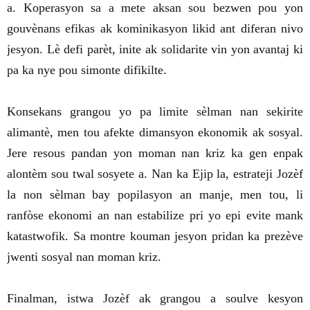
a. Koperasyon sa a mete aksan sou bezwen pou yon
gouvènans efikas ak kominikasyon likid ant diferan nivo
jesyon. Lè defi parèt, inite ak solidarite vin yon avantaj ki
pa ka nye pou simonte difikilte.
Konsekans grangou yo pa limite sèlman nan sekirite
alimantè, men tou afekte dimansyon ekonomik ak sosyal.
Jere resous pandan yon moman nan kriz ka gen enpak
alontèm sou twal sosyete a. Nan ka Ejip la, estrateji Jozèf
la non sèlman bay popilasyon an manje, men tou, li
ranfòse ekonomi an nan estabilize pri yo epi evite mank
katastwofik. Sa montre kouman jesyon pridan ka prezève
jwenti sosyal nan moman kriz.
Finalman, istwa Jozèf ak grangou a soulve kesyon