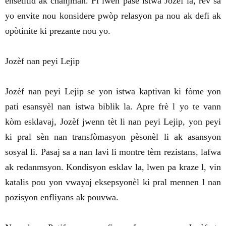
ensètitid ak chanjman. Pi lwen pase istwa Jozèf la, rèv sa
yo envite nou konsidere pwòp relasyon pa nou ak defi ak
opòtinite ki prezante nou yo.
Jozèf nan peyi Lejip
Jozèf nan peyi Lejip se yon istwa kaptivan ki fòme yon
pati esansyèl nan istwa biblik la. Apre frè l yo te vann
kòm esklavaj, Jozèf jwenn tèt li nan peyi Lejip, yon peyi
ki pral sèn nan transfòmasyon pèsonèl li ak asansyon
sosyal li. Pasaj sa a nan lavi li montre tèm rezistans, lafwa
ak redanmsyon. Kondisyon esklav la, lwen pa kraze l, vin
katalis pou yon vwayaj eksepsyonèl ki pral mennen l nan
pozisyon enfliyans ak pouvwa.