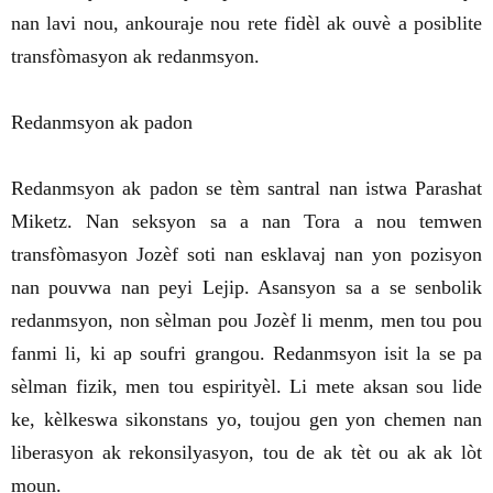
nan lavi nou, ankouraje nou rete fidèl ak ouvè a posiblite
transfòmasyon ak redanmsyon.
Redanmsyon ak padon
Redanmsyon ak padon se tèm santral nan istwa Parashat
Miketz. Nan seksyon sa a nan Tora a nou temwen
transfòmasyon Jozèf soti nan esklavaj nan yon pozisyon
nan pouvwa nan peyi Lejip. Asansyon sa a se senbolik
redanmsyon, non sèlman pou Jozèf li menm, men tou pou
fanmi li, ki ap soufri grangou. Redanmsyon isit la se pa
sèlman fizik, men tou espirityèl. Li mete aksan sou lide
ke, kèlkeswa sikonstans yo, toujou gen yon chemen nan
liberasyon ak rekonsilyasyon, tou de ak tèt ou ak ak lòt
moun.