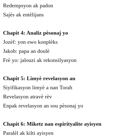
Redempsyon ak padon
Sajès ak entèlijans
Chapit 4: Analiz pèsonaj yo
Jozèf: yon ewo konplèks
Jakob: papa an doulè
Frè yo: jalouzi ak rekonsilyasyon
Chapit 5: Limyè revelasyon an
Siyifikasyon limyè a nan Torah
Revelasyon atravè rèv
Enpak revelasyon an sou pèsonaj yo
Chapit 6: Miketz nan espirityalite ayisyen
Paralèl ak kilti ayisyen