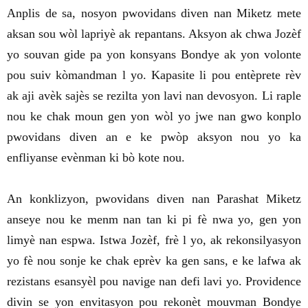
Anplis de sa, nosyon pwovidans diven nan Miketz mete
aksan sou wòl lapriyè ak repantans. Aksyon ak chwa Jozèf
yo souvan gide pa yon konsyans Bondye ak yon volonte
pou suiv kòmandman l yo. Kapasite li pou entèprete rèv
ak aji avèk sajès se rezilta yon lavi nan devosyon. Li raple
nou ke chak moun gen yon wòl yo jwe nan gwo konplo
pwovidans diven an e ke pwòp aksyon nou yo ka
enfliyanse evènman ki bò kote nou.
An konklizyon, pwovidans diven nan Parashat Miketz
anseye nou ke menm nan tan ki pi fè nwa yo, gen yon
limyè nan espwa. Istwa Jozèf, frè l yo, ak rekonsilyasyon
yo fè nou sonje ke chak eprèv ka gen sans, e ke lafwa ak
rezistans esansyèl pou navige nan defi lavi yo. Providence
divin se yon envitasyon pou rekonèt mouvman Bondye