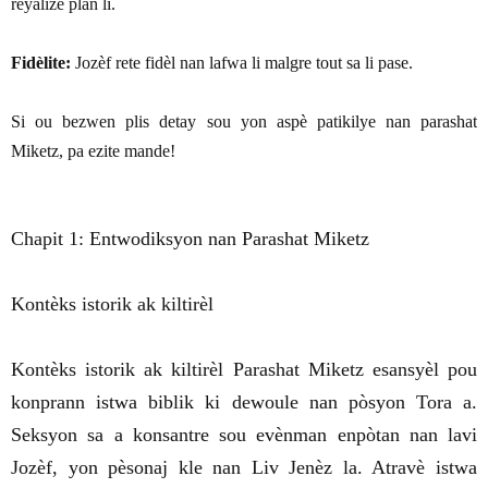
reyalize plan li.
Fidèlite:
Jozèf rete fidèl nan lafwa li malgre tout sa li pase.
Si ou bezwen plis detay sou yon aspè patikilye nan parashat
Miketz, pa ezite mande!
Chapit 1: Entwodiksyon nan Parashat Miketz
Kontèks istorik ak kiltirèl
Kontèks istorik ak kiltirèl Parashat Miketz esansyèl pou
konprann istwa biblik ki dewoule nan pòsyon Tora a.
Seksyon sa a konsantre sou evènman enpòtan nan lavi
Jozèf, yon pèsonaj kle nan Liv Jenèz la. Atravè istwa