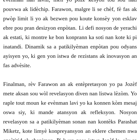
pouvwa ak lidèchip. Farawon, malgre li se chèf, fè fas ak
pwòp limit li yo ak bezwen pou koute konsèy yon esklav
ebre pou pran desizyon enpòtan. Li defi nosyon de yerachi
ak estati, ki montre ke bon konprann ka soti nan kote ki pi
inatandi. Dinamik sa a patikilyèman enpòtan pou odyans
ayisyen yo, ki gen yon istwa de rezistans ak inovasyon an
fas advèsite.
Finalman, rèv Farawon an ak entèpretasyon yo pa Jozèf
mete aksan sou wòl revelasyon diven nan listwa lèzòm. Yo
raple tout moun ke evènman lavi yo ka konnen kòm mesaj
oswa siy, ki mande atansyon ak refleksyon. Nosyon
revelasyon sa a patikilyèman sonan nan kontèks Parashat
Miketz, kote limyè konpreyansyon an eklere chemen nwa