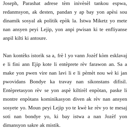
Joseph, Parashat adrese tèm inivèsèl tankou espwa,
redanmsyon, ak desten, pandan y ap bay yon apèsi sou
dinamik sosyal ak politik epòk la. Istwa Miketz yo mete
nan ansyen peyi Lejip, yon anpi pwisan ki te enfliyanse
anpil kilti ki antoure.
Nan kontèks istorik sa a, frè l yo vann Jozèf kòm esklavaj
e li fini ann Ejip kote li entèprete rèv farawon an. Sa a
make yon pwen vire nan lavi li e li pèmèt nou wè ki jan
pwovidans Bondye ka travay nan sikonstans difisil.
Entèpretasyon rèv se yon aspè kiltirèl enpòtan, paske li
montre enpòtans kominikasyon diven ak rèv nan ansyen
sosyete yo. Moun peyi Lejip yo te kwè ke rèv yo te mesaj
soti nan bondye yo, ki bay istwa a nan Jozèf yon
dimansyon sakre ak mistik.