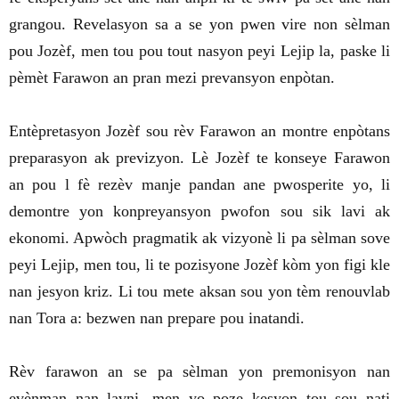
grangou. Revelasyon sa a se yon pwen vire non sèlman
pou Jozèf, men tou pou tout nasyon peyi Lejip la, paske li
pèmèt Farawon an pran mezi prevansyon enpòtan.
Entèpretasyon Jozèf sou rèv Farawon an montre enpòtans
preparasyon ak previzyon. Lè Jozèf te konseye Farawon
an pou l fè rezèv manje pandan ane pwosperite yo, li
demontre yon konpreyansyon pwofon sou sik lavi ak
ekonomi. Apwòch pragmatik ak vizyonè li pa sèlman sove
peyi Lejip, men tou, li te pozisyone Jozèf kòm yon figi kle
nan jesyon kriz. Li tou mete aksan sou yon tèm renouvlab
nan Tora a: bezwen nan prepare pou inatandi.
Rèv farawon an se pa sèlman yon premonisyon nan
evènman nan lavni, men yo poze kesyon tou sou nati