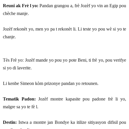
Reuni ak Frè l yo:
Pandan grangou a, frè Jozèf yo vin an Egip pou
chèche manje.
Jozèf rekonèt yo, men yo pa t rekonèt li. Li teste yo pou wè si yo te
chanje.
Tès Frè yo: Jozèf mande yo pou yo pote Beni, ti frè yo, pou verifye
si yo di laverite.
Li kenbe Simeon kòm prizonye pandan yo retounen.
Tematik Padon:
Jozèf montre kapasite pou padone frè li yo,
malgre sa yo te fè l.
Destin:
Istwa a montre jan Bondye ka itilize sitiyasyon difisil pou