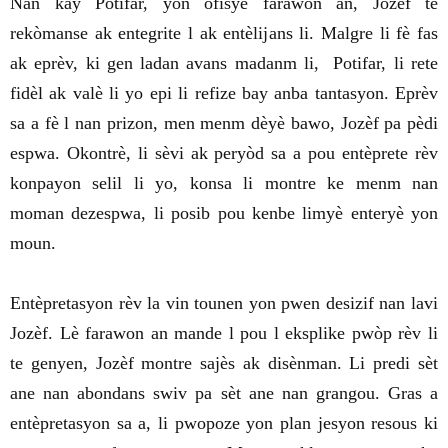
Nan kay Potifar, yon ofisye farawon an, Jozèf te
rekòmanse ak entegrite l ak entèlijans li. Malgre li fè fas
ak eprèv, ki gen ladan avans madanm li, Potifar, li rete
fidèl ak valè li yo epi li refize bay anba tantasyon. Eprèv
sa a fè l nan prizon, men menm dèyè bawo, Jozèf pa pèdi
espwa. Okontrè, li sèvi ak peryòd sa a pou entèprete rèv
konpayon selil li yo, konsa li montre ke menm nan
moman dezespwa, li posib pou kenbe limyè enteryè yon
moun.
Entèpretasyon rèv la vin tounen yon pwen desizif nan lavi
Jozèf. Lè farawon an mande l pou l eksplike pwòp rèv li
te genyen, Jozèf montre sajès ak disènman. Li predi sèt
ane nan abondans swiv pa sèt ane nan grangou. Gras a
entèpretasyon sa a, li pwopoze yon plan jesyon resous ki