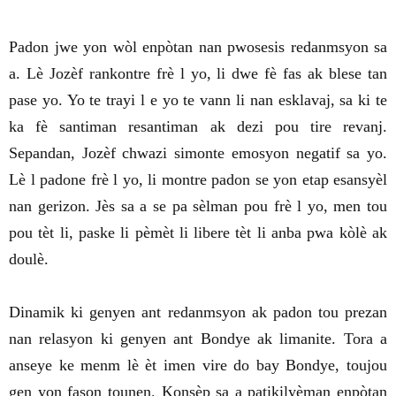
Padon jwe yon wòl enpòtan nan pwosesis redanmsyon sa
a. Lè Jozèf rankontre frè l yo, li dwe fè fas ak blese tan
pase yo. Yo te trayi l e yo te vann li nan esklavaj, sa ki te
ka fè santiman resantiman ak dezi pou tire revanj.
Sepandan, Jozèf chwazi simonte emosyon negatif sa yo.
Lè l padone frè l yo, li montre padon se yon etap esansyèl
nan gerizon. Jès sa a se pa sèlman pou frè l yo, men tou
pou tèt li, paske li pèmèt li libere tèt li anba pwa kòlè ak
doulè.
Dinamik ki genyen ant redanmsyon ak padon tou prezan
nan relasyon ki genyen ant Bondye ak limanite. Tora a
anseye ke menm lè èt imen vire do bay Bondye, toujou
gen yon fason tounen. Konsèp sa a patikilyèman enpòtan