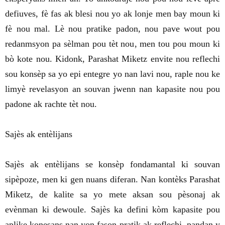
defiuves, fè fas ak blesi nou yo ak lonje men bay moun ki
fè nou mal. Lè nou pratike padon, nou pave wout pou
redanmsyon pa sèlman pou tèt nou, men tou pou moun ki
bò kote nou. Kidonk, Parashat Miketz envite nou reflechi
sou konsèp sa yo epi entegre yo nan lavi nou, raple nou ke
limyè revelasyon an souvan jwenn nan kapasite nou pou
padone ak rachte tèt nou.
Sajès ak entèlijans
Sajès ak entèlijans se konsèp fondamantal ki souvan
sipèpoze, men ki gen nuans diferan. Nan kontèks Parashat
Miketz, de kalite sa yo mete aksan sou pèsonaj ak
evènman ki dewoule. Sajès ka defini kòm kapasite pou
aplike konesans nan yon fason pratik ak reflechi, pandan y