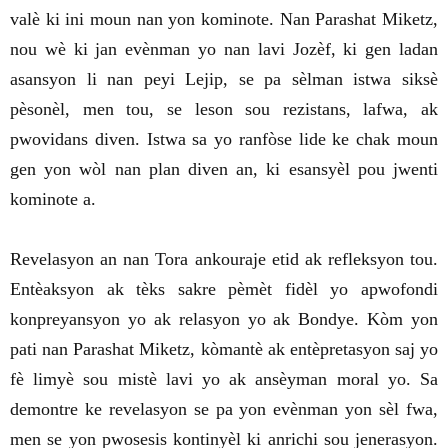
valè ki ini moun nan yon kominote. Nan Parashat Miketz,
nou wè ki jan evènman yo nan lavi Jozèf, ki gen ladan
asansyon li nan peyi Lejip, se pa sèlman istwa siksè
pèsonèl, men tou, se leson sou rezistans, lafwa, ak
pwovidans diven. Istwa sa yo ranfòse lide ke chak moun
gen yon wòl nan plan diven an, ki esansyèl pou jwenti
kominote a.
Revelasyon an nan Tora ankouraje etid ak refleksyon tou.
Entèaksyon ak tèks sakre pèmèt fidèl yo apwofondi
konpreyansyon yo ak relasyon yo ak Bondye. Kòm yon
pati nan Parashat Miketz, kòmantè ak entèpretasyon saj yo
fè limyè sou mistè lavi yo ak ansèyman moral yo. Sa
demontre ke revelasyon se pa yon evènman yon sèl fwa,
men se yon pwosesis kontinyèl ki anrichi sou jenerasyon.