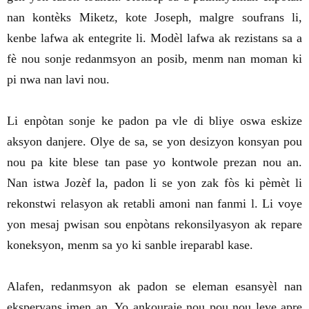
nan kontèks Miketz, kote Joseph, malgre soufrans li,
kenbe lafwa ak entegrite li. Modèl lafwa ak rezistans sa a
fè nou sonje redanmsyon an posib, menm nan moman ki
pi nwa nan lavi nou.
Li enpòtan sonje ke padon pa vle di bliye oswa eskize
aksyon danjere. Olye de sa, se yon desizyon konsyan pou
nou pa kite blese tan pase yo kontwole prezan nou an.
Nan istwa Jozèf la, padon li se yon zak fòs ki pèmèt li
rekonstwi relasyon ak retabli amoni nan fanmi l. Li voye
yon mesaj pwisan sou enpòtans rekonsilyasyon ak repare
koneksyon, menm sa yo ki sanble ireparabl kase.
Alafen, redanmsyon ak padon se eleman esansyèl nan
eksperyans imen an. Yo ankouraje nou pou nou leve apre